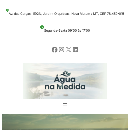
Pular
Av. das Garças, 1192N, Jardim Orquídeas, Nova Mutum / MT, CEP 78.452-015
para
o
Segunda-Sexta 09:00 às 17:00
conteúdo
Facebook
Instagram
X
LinkedIn