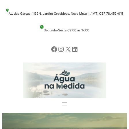
Pular
Av. das Garças, 1192N, Jardim Orquídeas, Nova Mutum / MT, CEP 78.452-015
para
o
Segunda-Sexta 09:00 às 17:00
conteúdo
Facebook
Instagram
X
LinkedIn