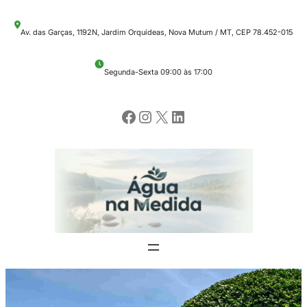
Pular
Av. das Garças, 1192N, Jardim Orquídeas, Nova Mutum / MT, CEP 78.452-015
para
o
Segunda-Sexta 09:00 às 17:00
conteúdo
Facebook
Instagram
X
LinkedIn