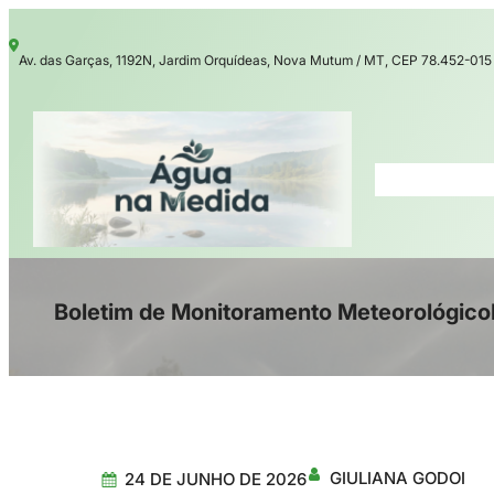
Pular
para
Av. das Garças, 1192N, Jardim Orquídeas, Nova Mutum / MT, CEP 78.452-015
o
conteúdo
Boletim de Monitoramento Meteorológico
GIULIANA GODOI
24 DE JUNHO DE 2026