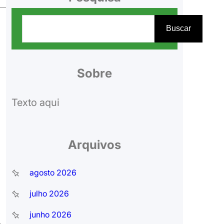
P
Buscar
e
s
q
Sobre
u
Texto aqui
i
s
a
Arquivos
r
agosto 2026
julho 2026
junho 2026