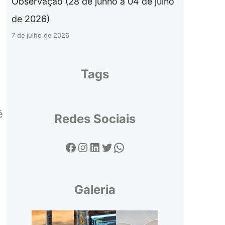
Observação (28 de junho a 04 de julho
de 2026)
7 de julho de 2026
Tags
é
Redes Sociais
Facebook
Instagram
LinkedIn
Twitter
WhatsApp
Galeria