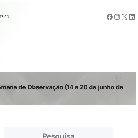
Facebook
Instagram
X
LinkedIn
17:00
mana de Observação (14 a 20 de junho de
Pesquisa