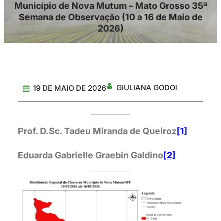
Município de Nova Mutum – Mato Grosso 35ª
Semana de Observação (10 a 16 de Maio de
2026)
GIULIANA GODOI
19 DE MAIO DE 2026
Prof. D.Sc. Tadeu Miranda de Queiroz
[1]
Eduarda Gabrielle Graebin Galdino
[2]