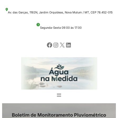
Pular
Av. das Garças, 1192N, Jardim Orquídeas, Nova Mutum / MT, CEP 78.452-015
para
o
Segunda-Sexta 09:00 às 17:00
conteúdo
Facebook
Instagram
X
LinkedIn
Boletim de Monitoramento Pluviométrico